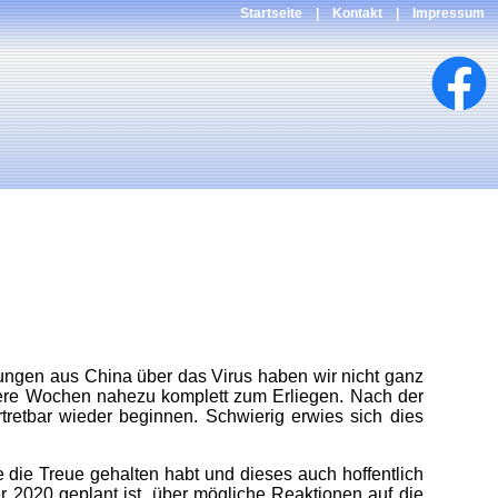
Startseite
|
Kontakt
|
Impressum
dungen aus China über das Virus haben wir nicht ganz
rere Wochen nahezu komplett zum Erliegen. Nach der
retbar wieder beginnen. Schwierig erwies sich dies
e die Treue gehalten habt und dieses auch hoffentlich
er 2020 geplant ist, über mögliche Reaktionen auf die