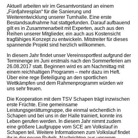
Aktuell arbeiten wir im Gesamtvorstand an einem
„Fünfjahresplan“ für die Sanierung und
Weiterentwicklung unserer Turnhalle. Eine erste
Bestandsaufnahme hat stattgefunden. Darauf aufbauend
gilt es in Zusammenarbeit mit Experten, auch aus den
Reihen unserer Mitglieder, ein auch aus Kostensicht
tragfähiges Konzept zu entwickeln. Mitstreiter für dieses
spannende Projekt sind herzlich willkommen.
In diesem Jahr findet unser Vereinssportfest aufgrund der
Terminenge im Juni erstmals nach den Sommerferien am
26.08.2017 statt. Beginnen wird es am Nachmittag mit
einem reichhaltigen Programm – mehr dazu im Heft.
Über eine rege Beteiligung an den sportlichen
Wettkämpfen und dem Rahmenprogramm würden wir
uns sehr freuen.
Die Kooperation mit dem TSV Schapen trägt inzwischen
erste Früchte. Eine gemeinsame
Leistungsgerätturngruppe, die einmal wöchentlich in
Schapen und bei uns in der Halle trainiert, konnte ins
Leben gerufen werden. In diesem Jahr nimmt zudem
eine größere Laufgruppe vom SCE am Volkslauf in
Schapen teil. Weitere Informationen zum Volkslauf findet
ihr in der neuen Rubrik „Nachrichten aus unserem